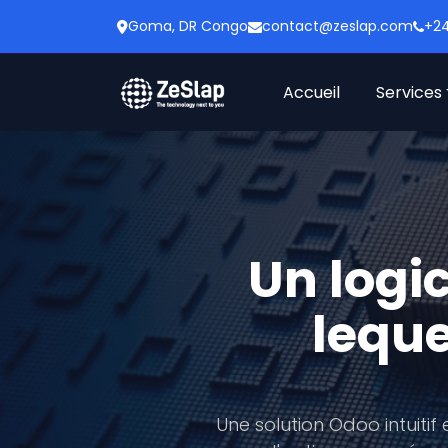
Goma, DR Congo
contact@zeslap.com
+24
Accueil
Services
Un logic
lequ
Une solution Odoo intuitif 